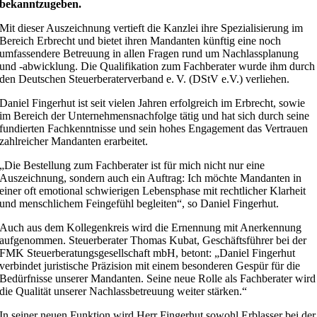
bekanntzugeben.
Mit dieser Auszeichnung vertieft die Kanzlei ihre Spezialisierung im
Bereich Erbrecht und bietet ihren Mandanten künftig eine noch
umfassendere Betreuung in allen Fragen rund um Nachlassplanung
und -abwicklung. Die Qualifikation zum Fachberater wurde ihm durch
den Deutschen Steuerberaterverband e. V. (DStV e.V.) verliehen.
Daniel Fingerhut ist seit vielen Jahren erfolgreich im Erbrecht, sowie
im Bereich der Unternehmensnachfolge tätig und hat sich durch seine
fundierten Fachkenntnisse und sein hohes Engagement das Vertrauen
zahlreicher Mandanten erarbeitet.
„Die Bestellung zum Fachberater ist für mich nicht nur eine
Auszeichnung, sondern auch ein Auftrag: Ich möchte Mandanten in
einer oft emotional schwierigen Lebensphase mit rechtlicher Klarheit
und menschlichem Feingefühl begleiten“, so Daniel Fingerhut.
Auch aus dem Kollegenkreis wird die Ernennung mit Anerkennung
aufgenommen. Steuerberater Thomas Kubat, Geschäftsführer bei der
FMK Steuerberatungsgesellschaft mbH, betont: „Daniel Fingerhut
verbindet juristische Präzision mit einem besonderen Gespür für die
Bedürfnisse unserer Mandanten. Seine neue Rolle als Fachberater wird
die Qualität unserer Nachlassbetreuung weiter stärken.“
In seiner neuen Funktion wird Herr Fingerhut sowohl Erblasser bei der