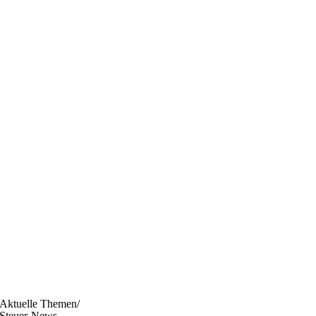
Aktuelle Themen/
Steuer-News