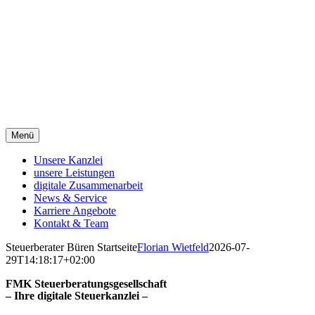
Zum
Inhalt
springen
Menü
Unsere Kanzlei
unsere Leistungen
digitale Zusammenarbeit
News & Service
Karriere Angebote
Kontakt & Team
Steuerberater Büren Startseite
Florian Wietfeld
2026-07-
29T14:18:17+02:00
FMK Steuerberatungsgesellschaft
– Ihre digitale Steuerkanzlei –