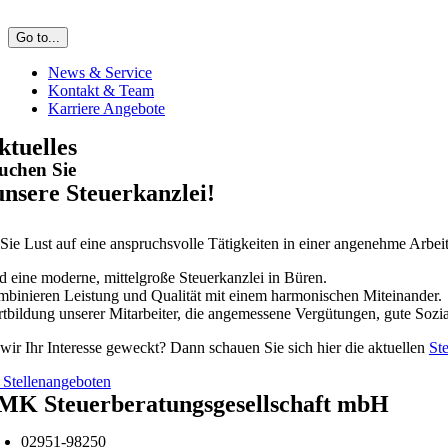
Go to...
News & Service
Kontakt & Team
Karriere Angebote
ktuelles
uchen Sie
unsere Steuerkanzlei!
ie Lust auf eine anspruchsvolle Tätigkeiten in einer angenehme Arbei
d eine moderne, mittelgroße Steuerkanzlei in Büren.
mbinieren Leistung und Qualität mit einem harmonischen Miteinander.
tbildung unserer Mitarbeiter, die angemessene Vergütungen, gute Sozia
ir Ihr Interesse geweckt? Dann schauen Sie sich hier die aktuellen
St
 Stellenangeboten
MK Steuerberatungsgesellschaft mbH
02951-98250