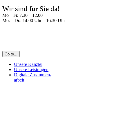
Zum
Wir sind für Sie da!
Inhalt
Mo – Fr. 7.30 – 12.00
springen
Mo. – Do. 14.00 Uhr – 16.30 Uhr
Go to...
Unsere Kanzlei
Unsere Leistungen
Digitale Zusammen-
arbeit