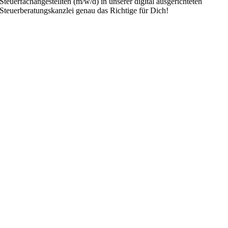
Steuerfachangestellten (m/w/d) in unserer digital ausgerichteten
Steuerberatungskanzlei genau das Richtige für Dich!